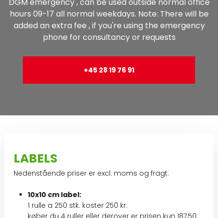
DGM emergency , can be used outside normal office
hours 09-17 all normal weekdays. Note: There will be
added an extra fee , if you're using the emergency
phone for consultancy or requests
+45 28 19 76 91
LABELS​​
​​Nedenstående priser er excl. moms og fragt:
10x10 cm label:
​​1 rulle a 250 stk. koster 250 kr.
køber du ​​​4 ruller eller derover er prisen kun 187,50