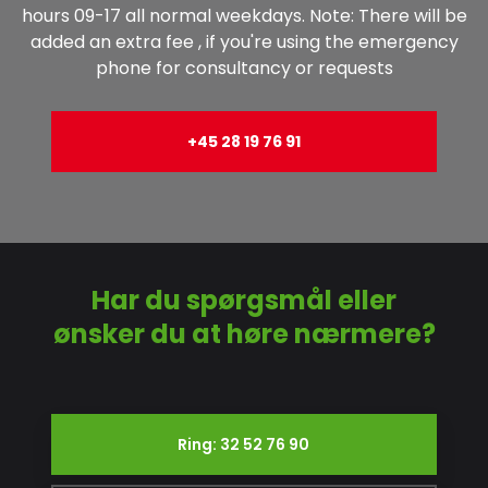
hours 09-17 all normal weekdays. Note: There will be
added an extra fee , if you're using the emergency
phone for consultancy or requests
+45 28 19 76 91
Har du spørgsmål eller
​ønsker du at høre nærmere?
Ring: 32 52 76 90